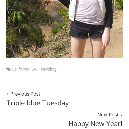
California
,
LA
,
Travelling
Marketa
O.C
California
Post
Previous Post
January
Navigation
Triple blue Tuesday
16,
2016
Next Post
Happy New Year!