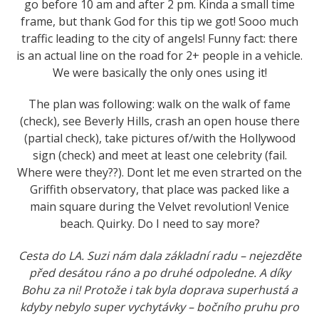
go before 10 am and after 2 pm. Kinda a small time
frame, but thank God for this tip we got! Sooo much
traffic leading to the city of angels! Funny fact: there
is an actual line on the road for 2+ people in a vehicle.
We were basically the only ones using it!
The plan was following: walk on the walk of fame
(check), see Beverly Hills, crash an open house there
(partial check), take pictures of/with the Hollywood
sign (check) and meet at least one celebrity (fail.
Where were they??). Dont let me even strarted on the
Griffith observatory, that place was packed like a
main square during the Velvet revolution! Venice
beach. Quirky. Do I need to say more?
Cesta do LA. Suzi nám dala základní radu – nejezděte
před desátou ráno a po druhé odpoledne. A díky
Bohu za ni! Protože i tak byla doprava superhustá a
kdyby nebylo super vychytávky – bočního pruhu pro