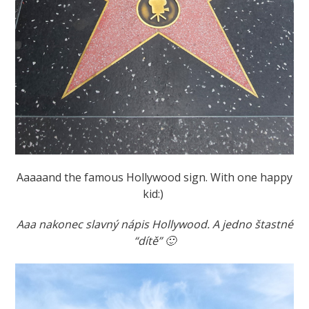
Aaaaand the
famous Holl
ywood sign. With one happy
kid:)
Aaa nakonec slavný nápis Hollywood. A jedno štastné
“dítě” 🙂