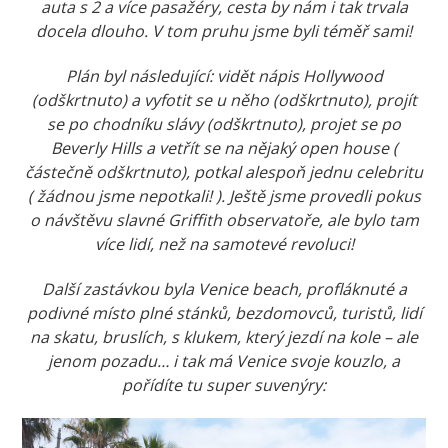
auta s 2 a více pasažéry, cesta by nám i tak trvala
docela dlouho. V tom pruhu jsme byli téměř sami!
Plán byl následující: vidět nápis Hollywood
(odškrtnuto) a vyfotit se u něho
(odškrtnuto)
, projít
se po chodníku slávy
(odškrtnuto), projet se po
Beverly Hills a vetřít se na nějaký open house (
částečně
odškrtnuto), potkal alespoň jednu celebritu
( žádnou jsme nepotkali! ). Ještě jsme provedli pokus
o návštěvu slavné Griffith observatoře, ale bylo tam
více lidí, než na samotevé revoluci!
Další zastávkou byla Venice beach, profláknuté a
podivné místo plné stánků, bezdomovců, turistů, lidí
na skatu, bruslích, s klukem, který jezdí na kole – ale
jenom pozadu… i tak má Venice svoje kouzlo, a
pořídíte tu super suvenýry: