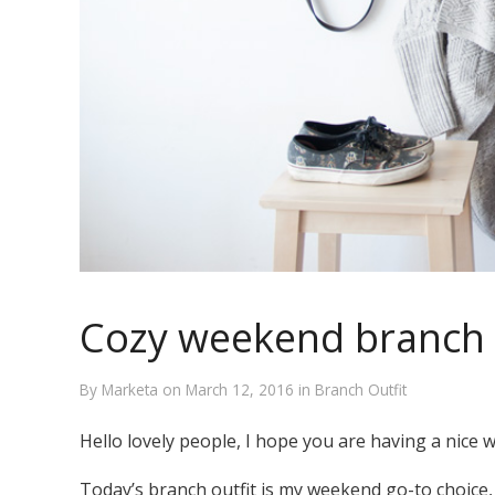
Cozy weekend branch 
By
Marketa
on
March 12, 2016
in
Branch Outfit
Hello lovely people, I hope you are having a nice 
Today’s branch outfit is my weekend go-to choice, b