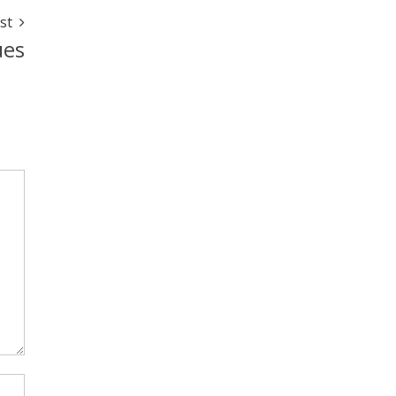
st
ues