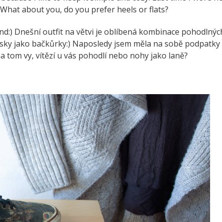
) What about you, do you prefer heels or flats?
end:) Dnešní outfit na větvi je oblíbená kombinace pohodlnýc
ansky jako bačkůrky:) Naposledy jsem měla na sobě podpatky
na tom vy, vítězí u vás pohodlí nebo nohy jako laně?