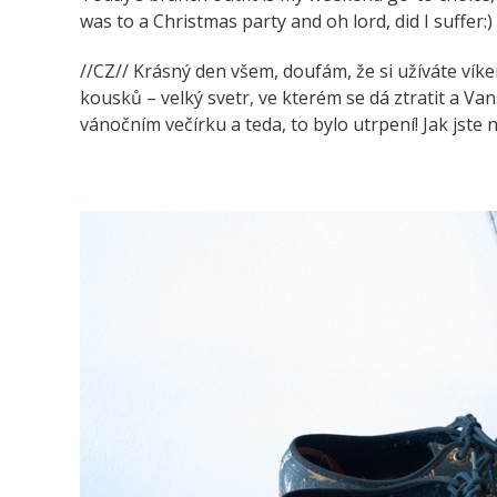
was to a Christmas party and oh lord, did I suffer:
//CZ// Krásný den všem, doufám, že si užíváte vík
kousků – velký svetr, ve kterém se dá ztratit a V
vánočním večírku a teda, to bylo utrpení! Jak jste 