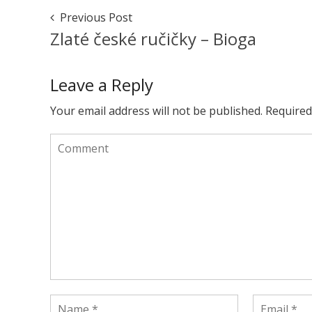
weekend
Post
Previous Post
branch
Navigation
Zlaté české ručičky – Bioga
outfit
March
12,
Leave a Reply
2016
March
12,
Your email address will not be published.
Required
2016