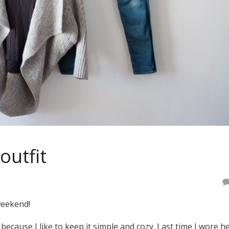
outfit
weekend!
ecause I like to keep it simple and cozy. Last time I wore h