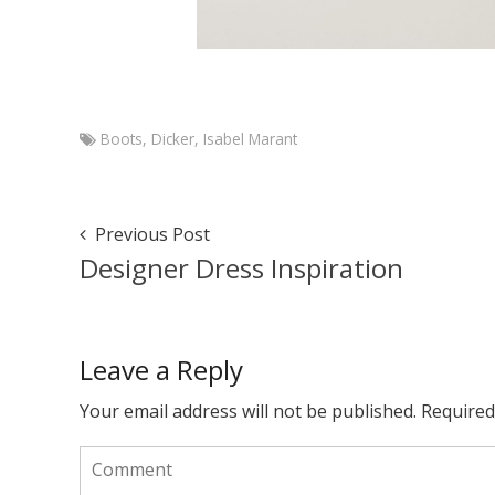
Boots
,
Dicker
,
Isabel Marant
Marketa
Isabel
Marant
Post
Previous Post
January
Navigation
Designer Dress Inspiration
6,
2015
August
7,
2015
Leave a Reply
Your email address will not be published.
Required