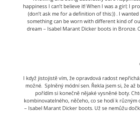
happiness I can’t believe it! When I was a girl; I 
(don’t ask me for a definition of this:)) . I want
something can be worn with different kind of outfi
dream – Isabel Marant Dicker boots in Bronze. Can
I když jistojistě vím, že opravdová radost nepřichá
možné. Splněný módní sen. Řekla jsem si, že až 
pořídím si konečně nějaké vysněné boty. Cht
kombinovatelného, něčeho, co se hodí k různým ou
– Isabel Marant Dicker boots. Už se nemůžu dočk