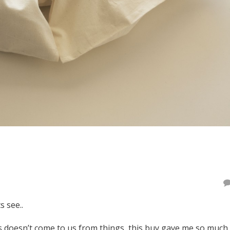
 see..
 doesn’t come to us from things, this buy gave me so much