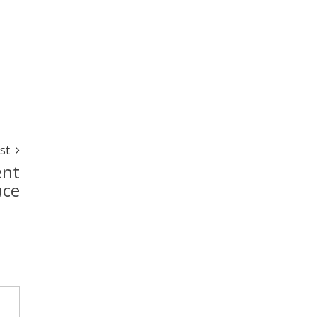
st
ent
ace