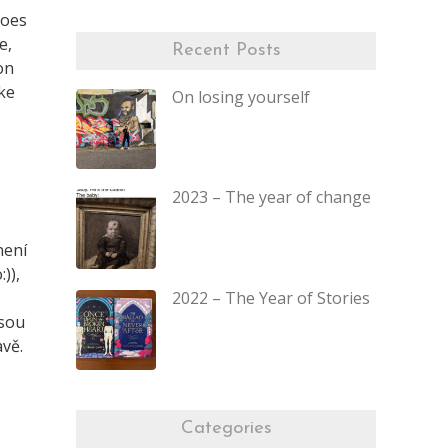
hoes
e,
Recent Posts
on
ke
On losing yourself
2023 – The year of change
není
)),
2022 – The Year of Stories
jsou
vě.
Categories