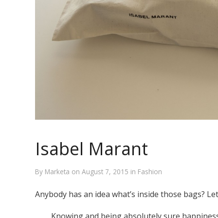
Isabel Marant
By
Marketa
on
August 7, 2015
in
Fashion
Anybody has an idea what’s inside those bags? Lets
Knowing and being absolutely sure happiness