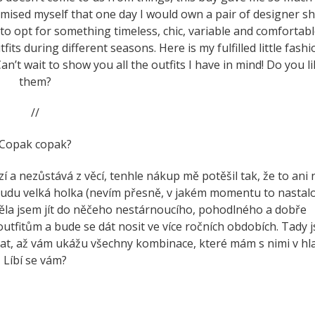
promised myself that one day I would own a pair of designer s
ed to opt for something timeless, chic, variable and comfortabl
ts during different seasons. Here is my fulfilled little fashi
’t wait to show you all the outfits I have in mind! Do you li
them?
//
Copak copak?
zí a nezůstává z věcí, tenhle nákup mě potěšil tak, že to ani 
budu velká holka (nevím přesně, v jakém momentu to nastalo:
ěla jsem jít do něčeho nestárnoucího, pohodlného a dobře
tfitům a bude se dát nosit ve více ročních obdobích. Tady 
at, až vám ukážu všechny kombinace, které mám s nimi v hla
Líbí se vám?