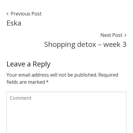
Shopping
detox
Post
Previous Post
–
Navigation
Eska
final
week
Next Post
April
Shopping detox – week 3
30,
2017
April
30,
Leave a Reply
2017
Your email address will not be published.
Required
fields are marked
*