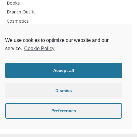
Books
Branch Outfit
Cosmetics
Design
Fashion
We use cookies to optimize our website and our
Fun
service.
Cookie Policy
Personal Development
Places
Accept all
Recipes
Thoughts
Dismiss
Travelling
Zlaté české ručičky
Preferences