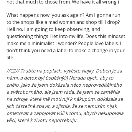
not that much to chose from. We have it all wrong:)
What happens now, you ask again? Am I gonna run
to the shops like a mad woman and shop till I drop?
Hell no. I am going to keep observing, and
questioning things I let into my life. Does this mindset
make me a minimalist I wonder? People love labels. I
don’t think you need a label to make a change in your
life.
//CZ// Trubte na poplach, vyvěste vlajky, Duben je za
námi, a detox byl úspěšný!:) Nerada bych, aby to
znělo, jako že jsem dokázala něco neproveditělného
a světoborného, ale jsem ráda, že jsem se zaměřila
na zdroje, které mě motivují k nákupům, dokázala se
jich částečně zbavit, a zjistila, že se nemusím nijak
omezovat a zapojovat vůli k tomu, abych nekupovala
věci, které k životu nepotřebuju.