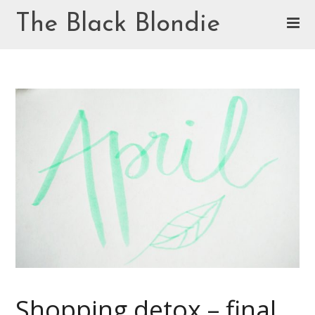
Skip
The Black Blondie
to
content
Cookie Policy (EU)
Shopping detox – final