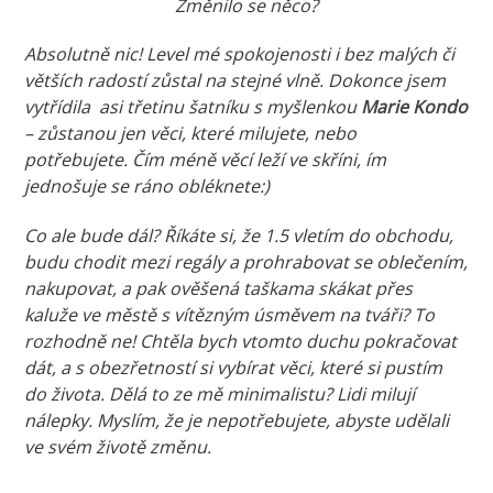
Změnilo se něco?
Absolutně nic! Level mé spokojenosti i bez malých či
větších radostí zůstal na stejné vlně. Dokonce jsem
vytřídila asi třetinu šatníku s myšlenkou
Marie Kondo
– zůstanou jen věci, které milujete, nebo
potřebujete.
Čím méně věcí leží ve skříni, ím
jednošuje se ráno obléknete:)
Co ale bude dál? Říkáte si, že 1.5 vletím do obchodu,
budu chodit mezi regály a prohrabovat se oblečením,
nakupovat, a pak ověšená taškama skákat přes
kaluže ve městě s vítězným úsměvem na tváři? To
rozhodně ne! Chtěla bych vtomto duchu pokračovat
dát, a s obezřetností si vybírat věci, které si pustím
do života. Dělá to ze mě minimalistu? Lidi milují
nálepky. Myslím, že je nepotřebujete, abyste udělali
ve svém životě změnu.
Marketa