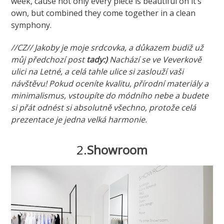
week, cause not only every piece is beautiful on it’s
own, but combined they come together in a clean
symphony.
//CZ// Jakoby je moje srdcovka, a důkazem budiž už
můj předchozí post
tady:)
Nachází se ve Veverkově
ulici na Letné, a celá tahle ulice si zaslouží vaši
návštěvu! Pokud oceníte kvalitu, přírodní materiály a
minimalismus, vstoupíte do módního nebe a budete
si přát odnést si absolutně všechno, protože celá
prezentace je jedna velká harmonie.
2.
Showroom