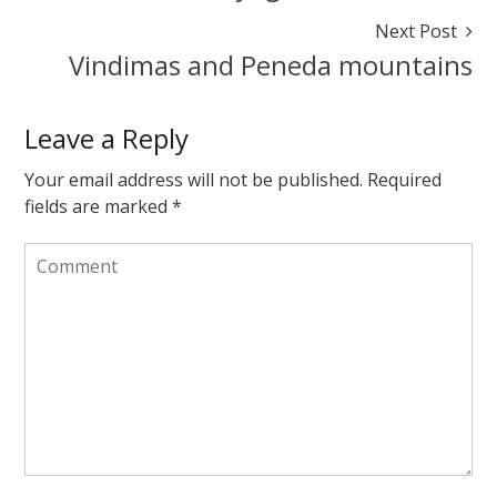
October
Next Post
22,
Vindimas and Peneda mountains
2017
October
24,
2017
Leave a Reply
Your email address will not be published.
Required
fields are marked
*