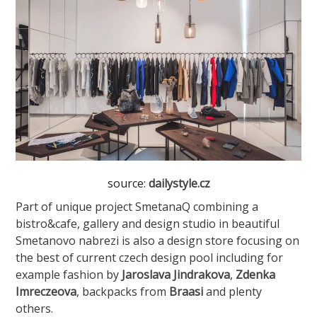
source:
dailystyle.cz
Part of unique project SmetanaQ combining a
bistro&cafe, gallery and design studio in beautiful
Smetanovo nabrezi is also a design store focusing on
the best of current czech design pool including for
example fashion by
Jaroslava Jindrakova
,
Zdenka
Imreczeova
, backpacks from
Braasi
and plenty
others.