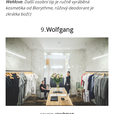
WeMove
. Další osobní tip je ručně vyráběná
kosmetika od Biorythme, růžový deodorant je
zkrátka boží:)
9.
Wolfgang
source:
czechmag