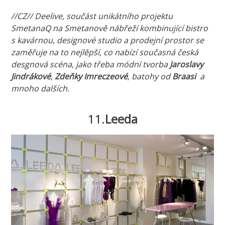
//CZ// Deelive, součást unikátního projektu
SmetanaQ na Smetanově nábřeží kombinující bistro
s kavárnou, designové studio a prodejní prostor se
zaměřuje na to nejlěpší, co nabízí současná česká
desgnová scéna, jako třeba módní tvorba
Jaroslavy
Jindrákové
,
Zdeňky Imreczeové
, batohy od
Braasi
a
mnoho dalších.
11.
Leeda