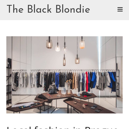
Skip
The Black Blondie
to
content
Cookie Policy (EU)