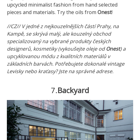
upcycled minimalist fashion from hand selected
pieces and materials. Try the oils from
Onest
!
//CZ// V jedné z nejkouzelnějších částí Prahy, na
Kampě, se skrývá malý, ale kouzelný obchod
specializovaný na vybrané produkty českých
designerů, kosmetiky (vykoušejte oleje od
Onest
) a
upcyklovanou módu z kvalitních materiálů v
základních barvách. Potřebujete dokonalé vintage
Levisky nebo kraťasy? Jste na správné adrese.
7.
Backyard