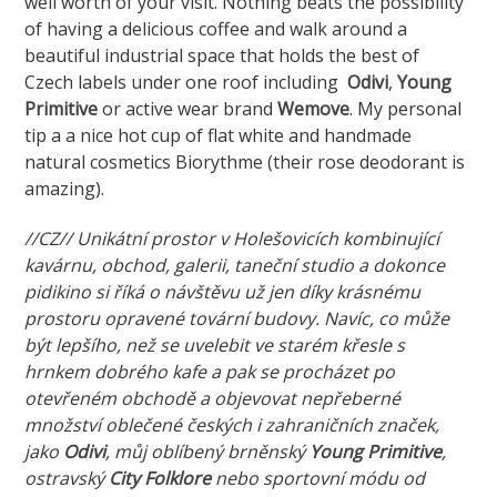
well worth of your visit. Nothing beats the possibility
of having a delicious coffee and walk around a
beautiful industrial space that holds the best of
Czech labels under one roof including
Odivi
,
Young
Primitive
or active wear brand
Wemove
. My personal
tip a a nice hot cup of flat white and handmade
natural cosmetics Biorythme (their rose deodorant is
amazing).
//CZ// Unikátní prostor v Holešovicích kombinující
kavárnu, obchod, galerii, taneční studio a dokonce
pidikino si říká o návštěvu už jen díky krásnému
prostoru opravené tovární budovy. Navíc, co může
být lepšího, než se uvelebit ve starém křesle s
hrnkem dobrého kafe a pak se procházet po
otevřeném obchodě a objevovat nepřeberné
množství oblečené českých i zahraničních značek,
jako
Odivi
, můj oblíbený brněnský
Young Primitive
,
ostravský
City Folklore
nebo sportovní módu od