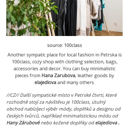
source: 100class
Another sympatic place for local fashion in Petrska is
100class, cozy shop with clothing selection, bags,
accessories and decor. You can buy minimalistic
pieces from
Hana Zarubova
, leather goods by
elajediova
and many others.
//CZ// Další sympatické místo v Petrské čtvrti, které
rozhodně stojí za návštěvu je 100class, útulný
obchod nabízíjecí výběr módy, doplňků a designu od
českých tvůrců, například minimalistickou módu od
Hany Zárubové
nebo kožené doplňky od
elajediova
.