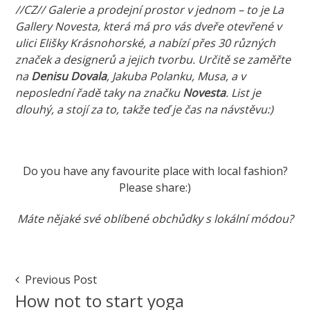
//CZ// Galerie a prodejní prostor v jednom – to je La
Gallery Novesta, která má pro vás dveře otevřené v
ulici Elišky Krásnohorské, a nabízí přes 30 různých
značek a designerů a jejich tvorbu. Určitě se zaměřte
na
Denisu Dovala
, Jakuba Polanku, Musa, a v
neposlední řadě taky na značku
Novesta
. List je
dlouhý, a stojí za to, takže teď je čas na návstěvu:)
Do you have any favourite place with local fashion?
Please share:)
Máte nějaké své oblíbené obchůdky s lokální módou?
Marketa
Local
fashion
Post
Previous Post
in
Navigation
How not to start yoga
Prague