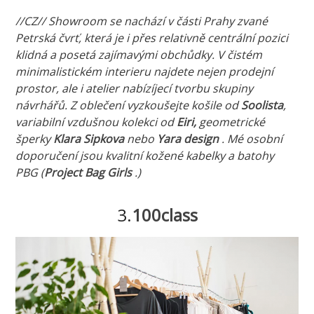
//CZ// Showroom se nachází v části Prahy zvané
Petrská čvrť, která je i přes relativně centrální pozici
klidná a posetá zajímavými obchůdky. V čistém
minimalistickém interieru najdete nejen prodejní
prostor, ale i atelier nabízíjecí tvorbu skupiny
návrhářů. Z oblečení vyzkoušejte košile od
Soolista
,
variabilní vzdušnou kolekci od
Eiri,
geometrické
šperky
Klara Sipkova
nebo
Yara design
. Mé osobní
doporučení jsou kvalitní kožené kabelky a batohy
PBG (
Project Bag Girls
.)
3.
100class