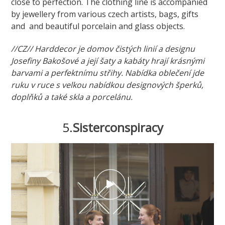
close to perfection. The clothing line is accompanied
by jewellery from various czech artists, bags, gifts
and and beautiful porcelain and glass objects.
//CZ// Harddecor je domov čistých linií a designu
Josefiny Bakošové a její šaty a kabáty hrají krásnými
barvami a perfektnímu střihy. Nabídka oblečení jde
ruku v ruce s velkou nabídkou designových šperků,
doplňků a také skla a porcelánu.
5.
Sisterconspiracy