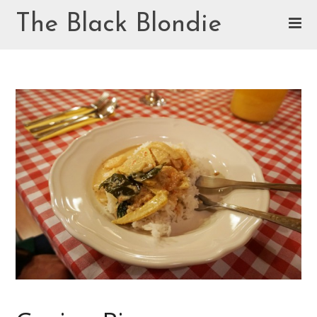
Skip
The Black Blondie
to
content
Cookie Policy (EU)