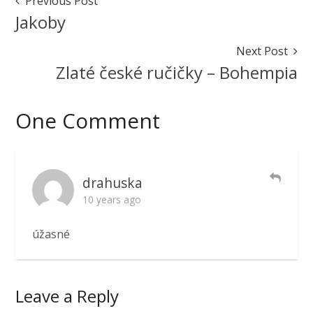
Post
Previous Post
October
Navigation
Jakoby
13,
2016
October
Next Post
13,
Zlaté české ručičky – Bohempia
2016
One Comment
drahuska
10 years ago
úžasné
Leave a Reply