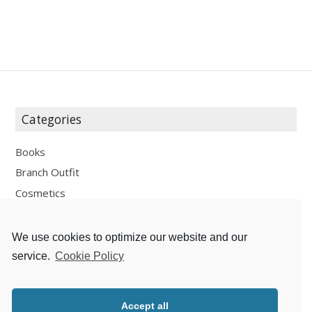
Categories
Books
Branch Outfit
Cosmetics
Design
Fashion
We use cookies to optimize our website and our
Fun
service.
Cookie Policy
Personal Development
Places
Accept all