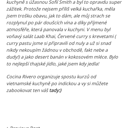
kuchyně s úžasnou Sofií Smith a byl to opravdu super
zážitek. Protože nejsem příliš velká kuchařka, měla
jsem trošku obavu, jak to dám, ale můj strach se
rozplynul po pár doušcích vína a díky příjmené
atmosféře, která panovala v kuchyni. V menu byl
voňavý salát Laab Khai, Červené curry s krevetami (
curry pastu jsme si připravili od nuly a už si snad
nikdy nekoupím žádnou v obchodě, fakt nebe a
dudy!) a jako desert banán v kokosovém mléce. Bylo
to nejlepší thajské jídlo, jaké jsem kdy jedla!
Cocina Rivero organizuje spostu kurzů od
vietnamské kuchyně po indickou a vy si můžete
zabookovat ten váš
tady:)
Marketa
Cocina
Rivero