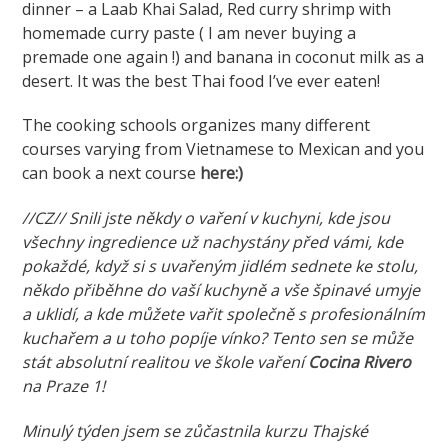
dinner – a Laab Khai Salad, Red curry shrimp with
homemade curry paste ( I am never buying a
premade one again !) and banana in coconut milk as a
desert. It was the best Thai food I’ve ever eaten!
The cooking schools organizes many different
courses varying from Vietnamese to Mexican and you
can book a next course
here:)
//CZ// Snili jste někdy o vaření v kuchyni, kde jsou
všechny ingredience už nachystány před vámi, kde
pokaždé, když si s uvařeným jidlém sednete ke stolu,
někdo přiběhne do vaší kuchyně a vše špinavé umyje
a uklidí, a kde můžete vařit společně s profesionálním
kuchařem a u toho popíje vínko? Tento sen se může
stát absolutní realitou ve škole vaření
Cocina Rivero
na Praze 1!
Minulý týden jsem se zůčastnila kurzu Thajské