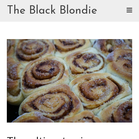
Skip
The Black Blondie
to
content
Cookie Policy (EU)