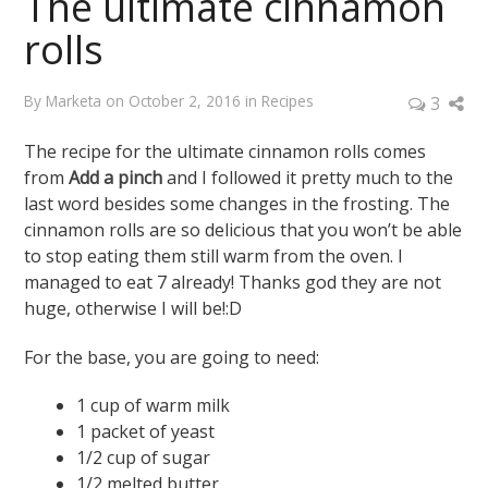
The ultimate cinnamon
rolls
By
Marketa
on
October 2, 2016
in
Recipes
3
The recipe for the ultimate cinnamon rolls comes
from
Add a pinch
and I followed it pretty much to the
last word besides some changes in the frosting. The
cinnamon rolls are so delicious that you won’t be able
to stop eating them still warm from the oven. I
managed to eat 7 already! Thanks god they are not
huge, otherwise I will be!:D
For the base, you are going to need:
1 cup of warm milk
1 packet of yeast
1/2 cup of sugar
1/2 melted butter