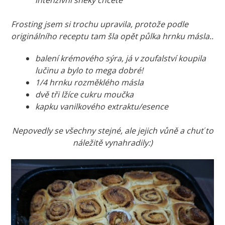
Frosting jsem si trochu upravila, protože podle
originálního receptu tam šla opět půlka hrnku másla..
balení krémového sýra, já v zoufalství koupila
lučinu a bylo to mega dobré!
1/4 hrnku rozměklého másla
dvě tři lžíce cukru moučka
kapku vanilkového extraktu/esence
Nepovedly se všechny stejné, ale jejich vůně a chuť to
náležitě vynahradily:)