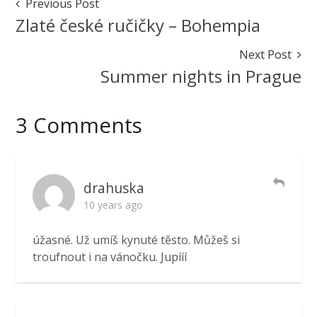
Post
Previous Post
cinnamon
Navigation
Zlaté české ručičky – Bohempia
rolls
October
Next Post
1,
Summer nights in Prague
2016
October
2,
2016
3 Comments
drahuska
10 years ago
úžasné. Už umíš kynuté těsto. Můžeš si
troufnout i na vánočku. Jupííí