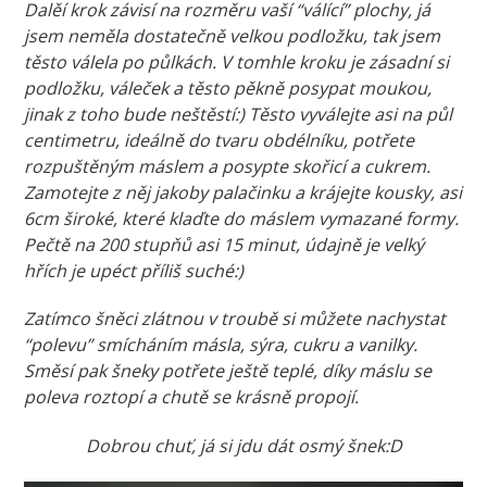
Dalěí krok závisí na rozměru vaší “válící” plochy, já
jsem neměla dostatečně velkou podložku, tak jsem
těsto válela po půlkách. V tomhle kroku je zásadní si
podložku, váleček a těsto pěkně posypat moukou,
jinak z toho bude neštěstí:) Těsto vyválejte asi na půl
centimetru, ideálně do tvaru obdélníku, potřete
rozpuštěným máslem a posypte skořicí a cukrem.
Zamotejte z něj jakoby palačinku a krájejte kousky, asi
6cm široké, které klaďte do máslem vymazané formy.
Pečtě na 200 stupňů asi 15 minut, údajně je velký
hřích je upéct příliš suché:)
Zatímco šněci zlátnou v troubě si můžete nachystat
“polevu” smícháním másla, sýra, cukru a vanilky.
Směsí pak šneky potřete ještě teplé, díky máslu se
poleva roztopí a chutě se krásně propojí.
Dobrou chuť, já si jdu dát osmý šnek:D