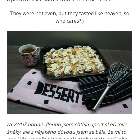
They were not even, but they tasted like heaven, so
who cares?.)
//CZ//Už hodně dlouho jsem chtěla upéct skořicové
šněky, ale z nějakého důvodu jsem se bála, že mi to