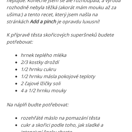
nepůjde. Konečně jsem se ale rozhoupala, a výroba
rozhodně nebyla těžká (akorát mám mouku až za
ušima:) a tento recet, který jsem našla na
stránkách
Add a pinch
je opravdu luxusní!
K přípravě těsta skořicových superšneků budete
potřebovat:
hrnek teplého mléka
2/3 kostky droždí
1/2 hrnku cukru
1/2 hrnku másla pokojové teploty
2 čajové lžičky soli
4 a 1/2 hrnku mouky
Na náplň budte potřebovat:
rozehřáté máslo na pomazání těsta
cukr a skořici podle toho, jak sladké a
intenzivní šneky chcete