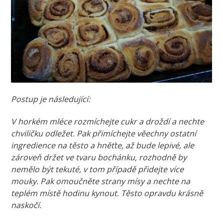
Postup je následující:
V horkém mléce rozmíchejte cukr a droždí a nechte
chviličku odležet. Pak přimíchejte věechny ostatní
ingredience na těsto a hněťte, až bude lepivé, ale
zároveň držet ve tvaru bochánku, rozhodně by
nemělo být tekuté, v tom případě přidejte více
mouky. Pak omoučněte strany mísy a nechte na
teplém místě hodinu kynout. Těsto opravdu krásně
naskočí.