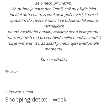
že o něco přicházím.
22. dubna je navíc den Země, což mi přijde jako
ideální doba na to zredukovat počet věcí, které si
vpouštím do života a naučit se odolávat lákadlům
mrknajících
na mě z každého emailu, reklamy nebo Instagramu
(na který bych teď preventivně nejlíp neměla chodit:)
Cíl je vyměnit věci za zážitky, naplňující uvědomělé
momenty.
Kdo se přídá?:)
detox
Marketa
Detox
March
Post
Previous Post
29,
Navigation
Shopping detox – week 1
2017
March
30,