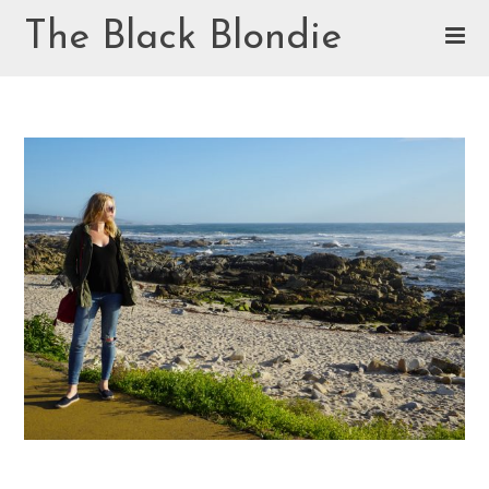
Skip
The Black Blondie
to
content
Cookie Policy (EU)