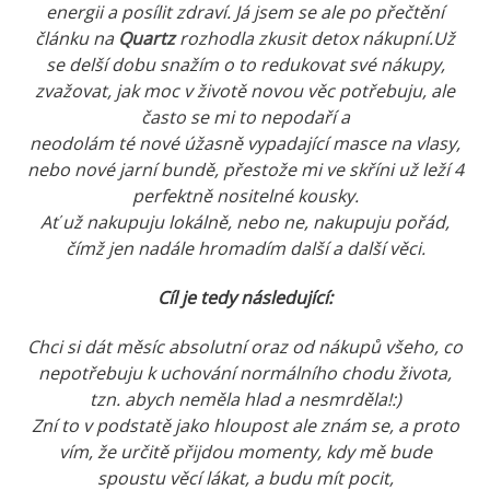
energii a posílit zdraví. Já jsem se ale po přečtění
článku na
Quartz
rozhodla zkusit detox nákupní.
Už
se delší dobu snažím o to redukovat své nákupy,
zvažovat, jak moc v životě novou věc potřebuju, ale
často se mi to nepodaří a
neodolám té nové úžasně vypadající masce na vlasy,
nebo nové jarní bundě, přestože mi ve skříni už leží 4
perfektně nositelné kousky.
Ať už nakupuju lokálně, nebo ne, nakupuju pořád,
čímž jen nadále hromadím další a další věci.
Cíl je tedy následující:
Chci si dát měsíc absolutní oraz od nákupů všeho, co
nepotřebuju k uchování normálního chodu života,
tzn. abych neměla hlad a nesmrděla!:)
Zní to v podstatě jako hloupost ale znám se, a proto
vím, že určitě přijdou momenty, kdy mě bude
spoustu věcí lákat, a budu mít pocit,