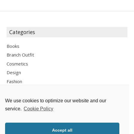
Categories
Books
Branch Outfit
Cosmetics
Design
Fashion
Fun
Personal Development
We use cookies to optimize our website and our
Places
service.
Cookie Policy
Recipes
Thoughts
Accept all