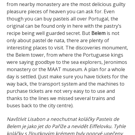
from nearby monastery are the most delicious guilty
pleasure pieces of heaven you can ask for. Even
though you can buy pasteis all over Portugal, the
original can be found only in here with the pastry’s
recipe being well guarded secret. But
Belem
is not
only about pastel de nata, there are plenty of
interesting places to visit. The discoveries monument,
the Belem tower, from where the Portuguese kings
were saying goodbye to the sea explorers, Jeronimos
monastery or the MAAT museum. A plan for a whole
day is settled. (Just make sure you have tickets for the
way back, the transport system and the machines to
purchase tickets are not very easy to to use and
thanks to the lines we missed several trains and
buses back to the city centre).
Navštívit Lisabon a neochutnat koláčky Pasteis de
Belem je jako jet do Paříže a nevidět Eiffelovku. Tyhle
koláčky s žloutkovým krémem byly poprvé upečeny