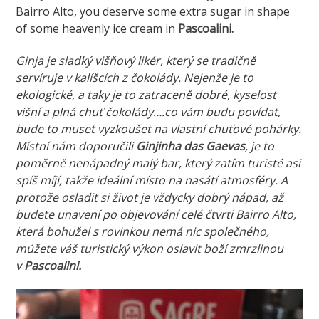
Bairro Alto, you deserve some extra sugar in shape
of some heavenly ice cream in
Pascoalini.
Ginja je sladký višňový likér, který se tradičně
servíruje v kalíšcích z čokolády. Nejenže je to
ekologické, a taky je to zatraceně dobré, kyselost
višní a plná chuť čokolády….co vám budu povídat,
bude to muset vyzkoušet na vlastní chuťové pohárky.
Místní nám doporučili
Ginjinha das Gaevas
, je to
poměrně nenápadný malý bar, který zatím turisté asi
spíš míjí, takže ideální místo na nasátí atmosféry. A
protože osladit si život je vždycky dobrý nápad, až
budete unavení po objevování celé čtvrti Bairro Alto,
která bohužel s rovinkou nemá nic společného,
můžete váš turistický výkon oslavit boží zmrzlinou
v
Pascoalini.