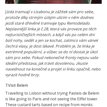
J
ízda tramvají v Lisabonu je zážitek sám pro sebe,
protože díky strmým úzkým ulicím v něm dodnes
jezdí staré dřevěné tramvaje typu Remodelado.
Nejslavnější linka je č.28, která vás proveze po těch
nejturističtejších místech, a když vás po celém dni
bolí nohy, sedět a jen se kochat, zatímco vám vánek
čechrá vlasy, je dost lákavé. Problém je, že linka je
extrémně populární, a vůbec se do ní dostat je úkol
sám pro sebe. Pokud nekonečné fronty nejsou vaše
ideální představa, jak trávit dovolenou, zkuste
nasednout na konečné a projet si linku opačně, nebo
vyrazit hodně brzy.
7.Visit Belem
Travelling to Lisbon without trying Pasteis de Belem
is like going to Paris and not seeing the Eiffel tower.
These custard tarts based on recipe from monks