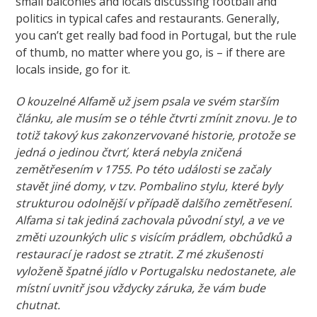
small balconies and locals discussing football and
politics in typical cafes and restaurants. Generally,
you can’t get really bad food in Portugal, but the rule
of thumb, no matter where you go, is – if there are
locals inside, go for it.
O kouzelné Alfamě už jsem psala ve svém starším
článku, ale musím se o téhle čtvrti zmínit znovu. Je to
totiž takový kus zakonzervované historie, protože se
jedná o jedinou čtvrť, která nebyla zničená
zemětřesením v 1755. Po této události se začaly
stavět jiné domy, v tzv. Pombalino stylu, které byly
strukturou odolnější v případě dalšího zemětřesení.
Alfama si tak jediná zachovala původní styl, a ve ve
změti uzounkých ulic s visícím prádlem, obchůdků a
restaurací je radost se ztratit. Z mé zkušenosti
vyloženě špatné jídlo v Portugalsku nedostanete, ale
místní uvnitř jsou vždycky záruka, že vám bude
chutnat.