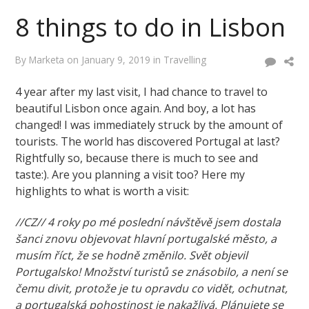
8 things to do in Lisbon
By
Marketa
on
January 9, 2019
in
Travelling
4 year after my last visit, I had chance to travel to
beautiful Lisbon once again. And boy, a lot has
changed! I was immediately struck by the amount of
tourists. The world has discovered Portugal at last?
Rightfully so, because there is much to see and
taste:). Are you planning a visit too? Here my
highlights to what is worth a visit:
//CZ// 4 roky po mé poslední návštěvě jsem dostala
šanci znovu objevovat hlavní portugalské město, a
musím říct, že se hodně změnilo. Svět objevil
Portugalsko! Množství turistů se znásobilo, a není se
čemu divit, protože je tu opravdu co vidět, ochutnat,
a portugalská pohostinost je nakažlivá. Plánujete se