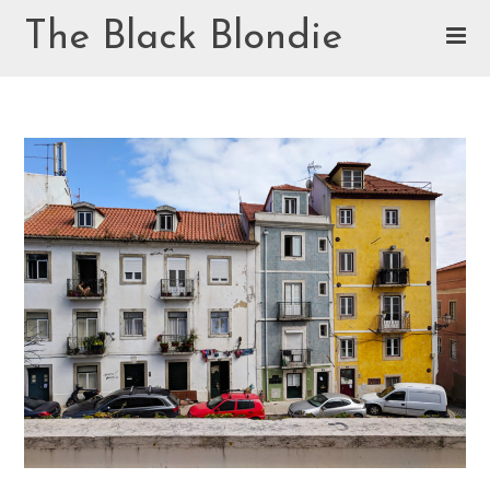
Skip
The Black Blondie
to
content
Cookie Policy (EU)