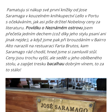
Pamatuju si n
ákup své první knížky od Jose
Saramaga v kouzelném knihkupectví Lello v Portu
s očekáváním, jak asi píše držitel Nobelovy ceny za
literaturu.
Povídku o Neznámém ostrovu
jsem
přečetla jedním dechem (což díky jeho stylu psaní ani
jinak nejde:), a když jsme pak při brouzdáním v Bairro
Alto narazili na restuaraci Farta Brutos, kam
Saramago rád chodil, hned jsme si zamluvili stůl.
Ceny jsou trochu vyšší, ale sedět u jeho oblíbeného
stolu, a zapíjet tresku
bacalhau
dobrým vínem, to za
to stálo!